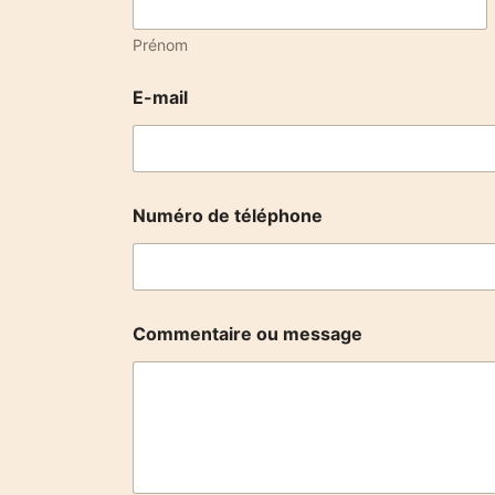
Prénom
E-mail
Numéro de téléphone
m
Commentaire ou message
e
s
s
a
g
e
E
-