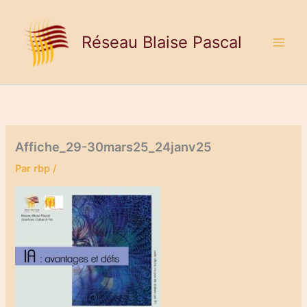
Aller
au
Réseau Blaise Pascal
contenu
Affiche_29-30mars25_24janv25
Par
rbp
/